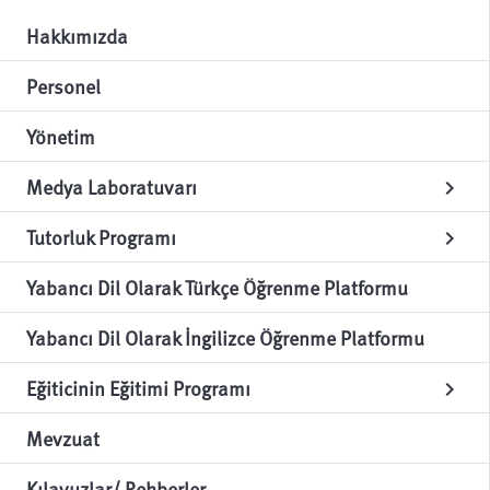
Hakkımızda
Personel
Yönetim
Medya Laboratuvarı
chevron_right
Tutorluk Programı
chevron_right
Yabancı Dil Olarak Türkçe Öğrenme Platformu
Yabancı Dil Olarak İngilizce Öğrenme Platformu
Eğiticinin Eğitimi Programı
chevron_right
Mevzuat
Kılavuzlar/ Rehberler