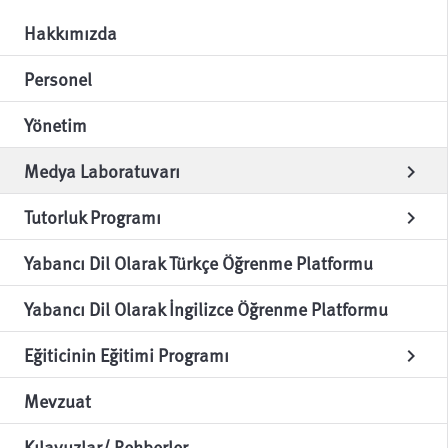
Hakkımızda
Personel
Yönetim
Medya Laboratuvarı
chevron_right
Tutorluk Programı
chevron_right
Yabancı Dil Olarak Türkçe Öğrenme Platformu
Yabancı Dil Olarak İngilizce Öğrenme Platformu
Eğiticinin Eğitimi Programı
chevron_right
Mevzuat
Kılavuzlar/ Rehberler