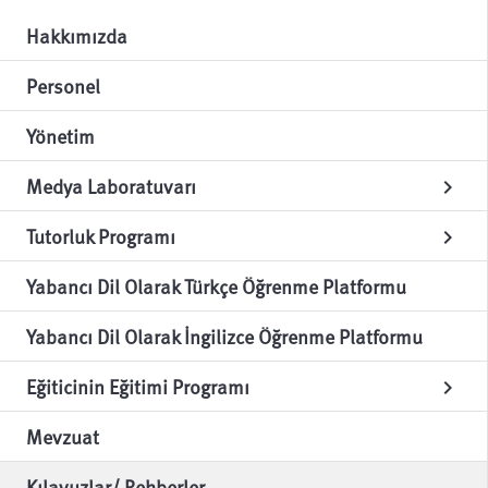
Hakkımızda
Personel
Yönetim
Medya Laboratuvarı
chevron_right
Tutorluk Programı
chevron_right
Yabancı Dil Olarak Türkçe Öğrenme Platformu
Yabancı Dil Olarak İngilizce Öğrenme Platformu
Eğiticinin Eğitimi Programı
chevron_right
Mevzuat
Kılavuzlar/ Rehberler