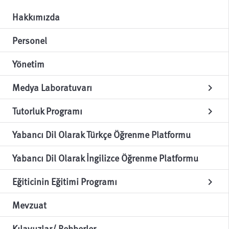
Hakkımızda
Personel
Yönetim
Medya Laboratuvarı
chevron_right
Tutorluk Programı
chevron_right
Yabancı Dil Olarak Türkçe Öğrenme Platformu
Yabancı Dil Olarak İngilizce Öğrenme Platformu
Eğiticinin Eğitimi Programı
chevron_right
Mevzuat
Kılavuzlar/ Rehberler