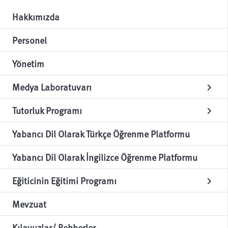
Hakkımızda
Personel
Yönetim
Medya Laboratuvarı
chevron_right
Tutorluk Programı
chevron_right
Yabancı Dil Olarak Türkçe Öğrenme Platformu
Yabancı Dil Olarak İngilizce Öğrenme Platformu
Eğiticinin Eğitimi Programı
chevron_right
Mevzuat
Kılavuzlar/ Rehberler